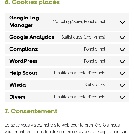
6. Cookies placés
Google Tag
Marketing/Suivi, Fonctionnel
Manager
Consent
to
Google Analytics
Statistiques (anonymes)
service
Consent
google-
to
Complianz
Fonctionnel
Consent
tag-
service
to
WordPress
Fonctionnel
manager
google-
Consent
service
analytics
to
Help Scout
Finalité en attente d’enquête
complianz
Consent
service
to
Wistia
Statistiques
wordpress
Consent
service
to
Divers
Finalité en attente d’enquête
help-
Consent
service
scout
to
7. Consentement
wistia
service
divers
Lorsque vous visitez notre site web pour la première fois, nous
vous montrerons une fenêtre contextuelle avec une explication sur